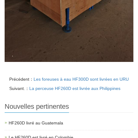
Précédent：
Les foreuses à eau HF300D sont livrées en URU
Suivant.：
La perceuse HF260D est livrée aux Philippines
Nouvelles pertinentes
HF260D livré au Guatemala
Le HF260D est livré en Colombie