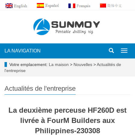
LA NAVIGATION
Toggl
navig
Votre emplacement:
La maison
>
Nouvelles
>
Actualités de
l'entreprise
Actualités de l'entreprise
La deuxième perceuse HF260D est
livrée à FourM Builders aux
Philippines-230308