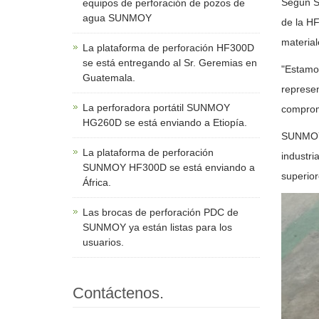
Según SU
equipos de perforación de pozos de
agua SUNMOY
de la HF
material
La plataforma de perforación HF300D
se está entregando al Sr. Geremias en
"Estamos
Guatemala.
represen
La perforadora portátil SUNMOY
compromi
HG260D se está enviando a Etiopía.
SUNMOY h
La plataforma de perforación
industri
SUNMOY HF300D se está enviando a
superior
África.
Las brocas de perforación PDC de
SUNMOY ya están listas para los
usuarios.
Contáctenos.