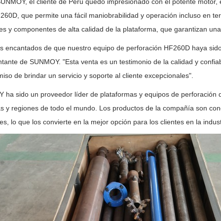
NMOY, el cliente de Perú quedó impresionado con el potente motor, e
260D, que permite una fácil maniobrabilidad y operación incluso en terren
es y componentes de alta calidad de la plataforma, que garantizan una
 encantados de que nuestro equipo de perforación HF260D haya sido s
tante de SUNMOY. "Esta venta es un testimonio de la calidad y confia
so de brindar un servicio y soporte al cliente excepcionales".
a sido un proveedor líder de plataformas y equipos de perforación d
as y regiones de todo el mundo. Los productos de la compañía son conoc
es, lo que los convierte en la mejor opción para los clientes en la indust