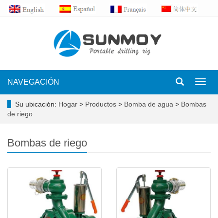
NAVEGACIÓN
Toggl
navig
Su ubicación:
Hogar
>
Productos
>
Bomba de agua
>
Bombas
de riego
Bombas de riego