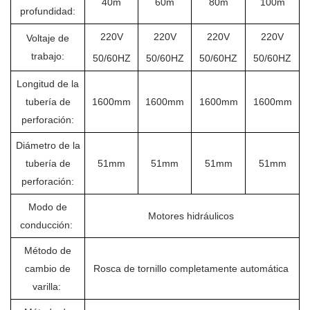
40m
60m
80m
100m
profundidad:
220V
220V
220V
220V
Voltaje de
trabajo:
50/60HZ
50/60HZ
50/60HZ
50/60HZ
Longitud de la
tubería de
1600mm
1600mm
1600mm
1600mm
perforación:
Diámetro de la
tubería de
51mm
51mm
51mm
51mm
perforación:
Modo de
Motores hidráulicos
conducción:
Método de
cambio de
Rosca de tornillo completamente automática
varilla: