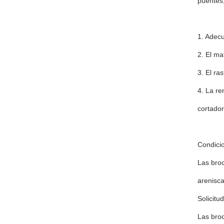
puentes,
1. Adec
2. El ma
3. El ra
4. La re
cortador
Condicio
Las broc
arenisca
Solicitud
Las broc