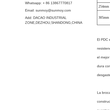
Whatsapp: + 86 13867770817
254mm
Email: sunmoy@sunmoy.com
Add: DACAO INDUSTRIAL
305mm
ZONE,DEZHOU,SHANDONG,CHINA
El PDC e
resisten
el mejor
dura con
desgaste
La broca
construc