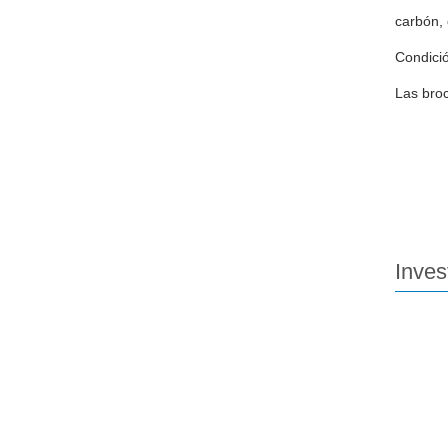
carbón, 
Condici
Las broc
Inves