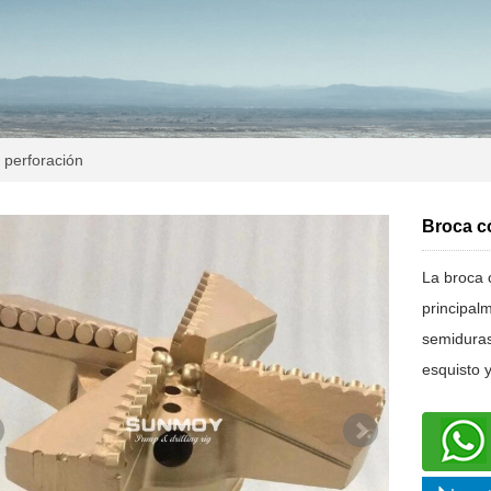
 perforación
Broca c
La broca 
principal
semiduras
esquisto y