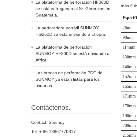
La plataforma de perforación HF300D
más flui
se está entregando al Sr. Geremias en
Guatemala.
Especif
La perforadora portátil SUNMOY
76mm
HG260D se está enviando a Etiopía.
98mm
La plataforma de perforación
114mm
SUNMOY HF300D se está enviando a
130mm
África.
140mm
Las brocas de perforación PDC de
152mm
SUNMOY ya están listas para los
usuarios.
165mm
171mm
Contáctenos.
178mm
190mm
Contact: Sunmoy
200mm
Tel: + 86 13867770817
215mm