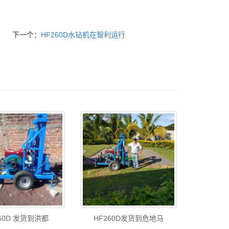
下一个：
HF260D水钻机在智利运行
260D 发货到洪都
HF260D发货到危地马